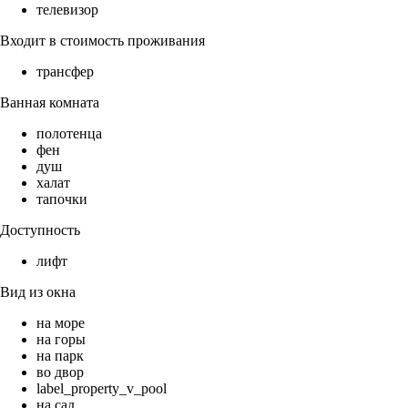
телевизор
Входит в стоимость проживания
трансфер
Ванная комната
полотенца
фен
душ
халат
тапочки
Доступность
лифт
Вид из окна
на море
на горы
на парк
во двор
label_property_v_pool
на сад