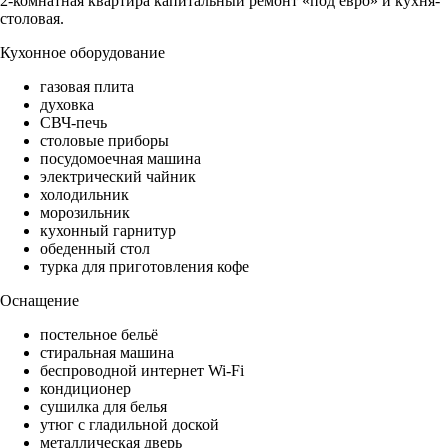
2-комнатная квартира капитальный ремонт «под евро» и кухня-
столовая.
Кухонное оборудование
газовая плита
духовка
СВЧ-печь
столовые приборы
посудомоечная машина
электрический чайник
холодильник
морозильник
кухонный гарнитур
обеденный стол
турка для приготовления кофе
Оснащение
постельное бельё
стиральная машина
беспроводной интернет Wi-Fi
кондиционер
сушилка для белья
утюг с гладильной доской
металлическая дверь