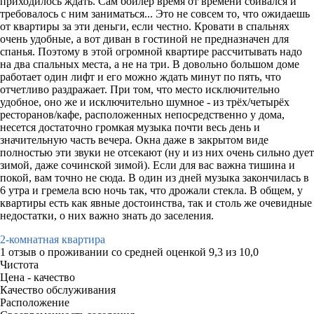
приходилось ждать. Сам бойлер время от времени сбивался и
требовалось с ним заниматься... Это не совсем то, что ожидаешь
от квартиры за эти деньги, если честно. Кровати в спальнях
очень удобные, а вот диван в гостиной не предназначен для
спанья. Поэтому в этой огромной квартире рассчитывать надо
на два спальных места, а не на три. В довольно большом доме
работает один лифт и его можно ждать минут по пять, что
отчетливо раздражает. При том, что место исключительно
удобное, оно же и исключительно шумное - из трёх/четырёх
ресторанов/кафе, расположенных непосредственно у дома,
несется достаточно громкая музыка почти весь день и
значительную часть вечера. Окна даже в закрытом виде
полностью эти звуки не отсекают (ну и из них очень сильно дует
зимой, даже сочинской зимой). Если для вас важна тишина и
покой, вам точно не сюда. В один из дней музыка закончилась в
6 утра и гремела всю ночь так, что дрожали стекла. В общем, у
квартиры есть как явные достоинства, так и столь же очевидные
недостатки, о них важно знать до заселения.
2-комнатная квартира
1 отзыв
о проживании со средней оценкой
9,3
из
10,0
Чистота
Цена - качество
Качество обслуживания
Расположение