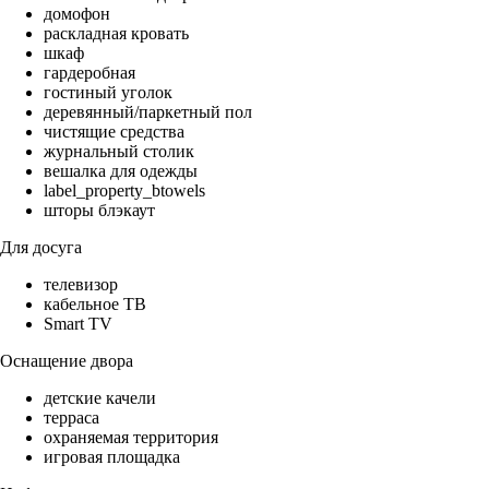
домофон
раскладная кровать
шкаф
гардеробная
гостиный уголок
деревянный/паркетный пол
чистящие средства
журнальный столик
вешалка для одежды
label_property_btowels
шторы блэкаут
Для досуга
телевизор
кабельное ТВ
Smart TV
Оснащение двора
детские качели
терраса
охраняемая территория
игровая площадка