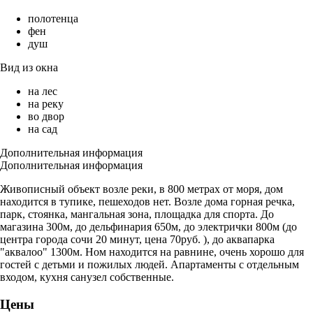
полотенца
фен
душ
Вид из окна
на лес
на реку
во двор
на сад
Дополнительная информация
Дополнительная информация
Живописный объект возле реки, в 800 метрах от моря, дом
находится в тупике, пешеходов нет. Возле дома горная речка,
парк, стоянка, мангальная зона, площадка для спорта. До
магазина 300м, до дельфинария 650м, до электрички 800м (до
центра города сочи 20 минут, цена 70руб. ), до аквапарка
"аквалоо" 1300м. Ном находится на равнине, очень хорошо для
гостей с детьми и пожилых людей. Апартаменты с отдельным
входом, кухня санузел собственные.
Цены