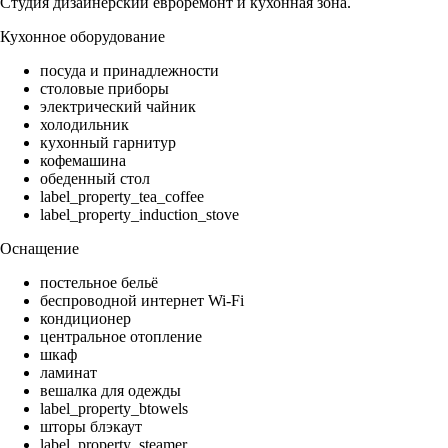
Студия дизайнерский евроремонт и кухонная зона.
Кухонное оборудование
посуда и принадлежности
столовые приборы
электрический чайник
холодильник
кухонный гарнитур
кофемашина
обеденный стол
label_property_tea_coffee
label_property_induction_stove
Оснащение
постельное бельё
беспроводной интернет Wi-Fi
кондиционер
центральное отопление
шкаф
ламинат
вешалка для одежды
label_property_btowels
шторы блэкаут
label_property_steamer