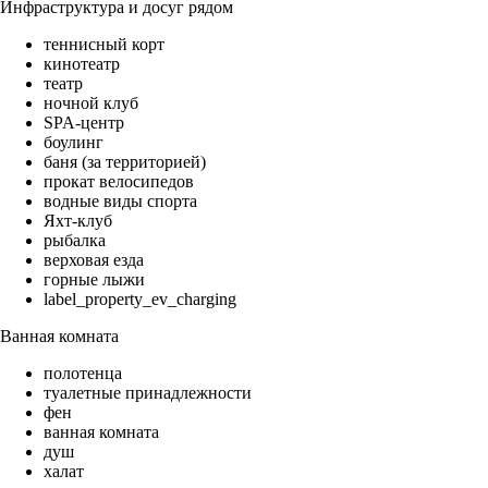
Инфраструктура и досуг рядом
теннисный корт
кинотеатр
театр
ночной клуб
SPA-центр
боулинг
баня (за территорией)
прокат велосипедов
водные виды спорта
Яхт-клуб
рыбалка
верховая езда
горные лыжи
label_property_ev_charging
Ванная комната
полотенца
туалетные принадлежности
фен
ванная комната
душ
халат