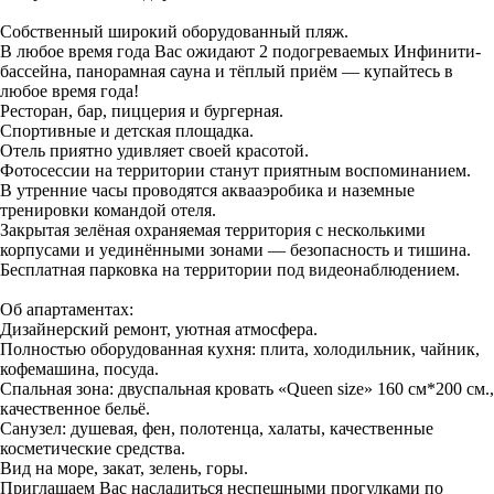
Собственный широкий оборудованный пляж.
В любое время года Вас ожидают 2 подогреваемых Инфинити-
бассейна, панорамная сауна и тёплый приём — купайтесь в
любое время года!
Ресторан, бар, пиццерия и бургерная.
Спортивные и детская площадка.
Отель приятно удивляет своей красотой.
Фотосессии на территории станут приятным воспоминанием.
В утренние часы проводятся аквааэробика и наземные
тренировки командой отеля.
Закрытая зелёная охраняемая территория с несколькими
корпусами и уединёнными зонами — безопасность и тишина.
Бесплатная парковка на территории под видеонаблюдением.
Об апартаментах:
Дизайнерский ремонт, уютная атмосфера.
Полностью оборудованная кухня: плита, холодильник, чайник,
кофемашина, посуда.
Спальная зона: двуспальная кровать «Quееn sizе» 160 см*200 см.,
качественное бельё.
Санузел: душевая, фен, полотенца, халаты, качественные
косметические средства.
Вид на море, закат, зелень, горы.
Приглашаем Вас насладиться неспешными прогулками по