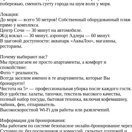
побережью, сменить суету города на шум волн у моря.
Локация:
До моря — всего 50 метров! Собственный оборудованный пляж
прямо у комплекса.
Центр Сочи — 30 минут на автомобиле.
Ж/д вокзал — 30 минут, аэропорт Адлера — 60 минут.
В шаговой доступности: аквапарк «АкваЛоо», магазины,
рестораны.
Почему выбирают нас?
Мы предлагаем не просто апартаменты, а комфорт и
спокойствие:
Фото = реальность.
Всегда заселим именно в те апартаменты, которые Вы
бронируете!
Чистота на 5+ — профессиональная уборка после каждого гостя.
Все удобства: халаты, тапочки, текстиль высокого качества,
полный набор посуды, бытовая техника, включая кофемашину,
чайник, фен, отпариватель.
Высокоскоростной Wi-Fi для работы или развлечений.
Информация для бронирования:
Мы работаем по системе безопасное онлайн-бронирование через
Суточно.ру, без посредников и комиссий, скрытых платежей и