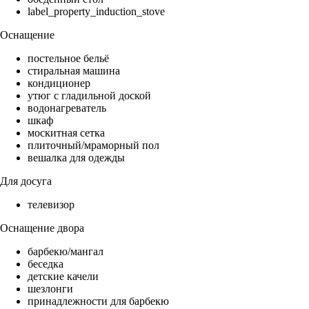
label_property_induction_stove
Оснащение
постельное бельё
стиральная машина
кондиционер
утюг с гладильной доской
водонагреватель
шкаф
москитная сетка
плиточный/мраморный пол
вешалка для одежды
Для досуга
телевизор
Оснащение двора
барбекю/мангал
беседка
детские качели
шезлонги
принадлежности для барбекю