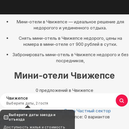
Мини-отели в Чвижепсе — идеальное решение для
недорогого и уединенного отдыха.
Снять мини-отель в Чвижепсе недорого, цены на
номера в мини-отеле от 900 рублей в сутки.
Забронировать мини-отель в Чвижепсе недорого и без
посредников,
Мини-отели Чвижепсе
0 предложений в Чвижепсе
Чвижепсе
Выберите даты, 2 гостя
Квартиры
Гостиницы
Дома
Частный сектор
Выберите даты заезда и
Найдём, где остановиться в Чвижепсе: 0 вариантов
отъезда
Показать на карте
Доступность жилья и стоимость