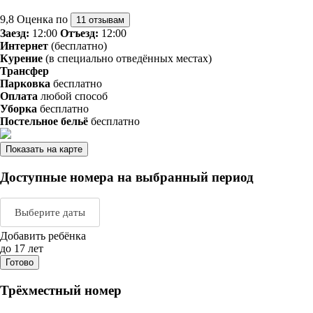
9,8
Оценка по
11 отзывам
Заезд:
12:00
Отъезд:
12:00
Интернет
(бесплатно)
Курение
(в специально отведённых местах)
Трансфер
Парковка
бесплатно
Оплата
любой способ
Уборка
бесплатно
Постельное бельё
бесплатно
Показать на карте
Доступные номера на выбранный период
Выберите даты
Добавить ребёнка
Август 2026
Сентяб
до 17 лет
Готово
пн
вт
ср
чт
пт
сб
вс
пн
вт
ср
ч
Трёхместный номер
1
2
1
2
3