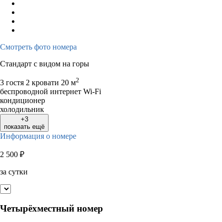
3
4
5
6
7
8
9
7
8
9
1
10
11
12
13
14
15
16
14
15
16
1
17
18
19
20
21
22
23
21
22
23
2
Смотреть фото номера
24
25
26
27
28
29
30
28
29
30
Стандарт с видом на горы
31
2
3 гостя
2 кровати
20 м
беспроводной интернет Wi-Fi
кондиционер
холодильник
+3
показать ещё
Информация о номере
2 500
₽
за сутки
Четырёхместный номер