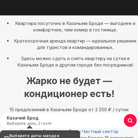
Квартира посуточно в Казачьем Броде — выгоднее и
комфортнее, чем номер в гостинице.
Краткосрочная аренда квартир — идеальное решение
для туристов и командированных.
Здесь можно сдать и снять квартиру на сутки в
Казачьем Броде и другом городе без посредников!
Жарко не будет —
кондиционер есть!
15 предложений в Казачьем Броде oт 2 250
₽
/ сутки
Казачий Брод
Выберите даты, 2 гостя
Квартиры
Гостиницы
Дома
Частный сектор
Выберите даты заезда и
Найдём, где остановиться в Казачьем Броде: 15 вариантов