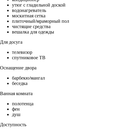
утюг с гладильной доской
водонагреватель
москитная сетка
плиточный/мраморный пол
чистящие средства
вешалка для одежды
Для досуга
телевизор
спутниковое ТВ
Оснащение двора
барбекю/мангал
беседка
Ванная комната
полотенца
фен
душ
Доступность