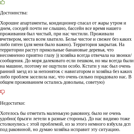
Достоинства:
Хорошие апартаменты, кондиционер спасал от жары утром и
днем, соседей почти не слышно, бассейн все время нашего
проживания был чистый, при нас чистили. Проживали
вчетвером, места всем хватило. Белье чистое и свежее без каких
либо пятен (для меня было важно). Территория закрытая. На
территории растут прикольные банановые деревья, что
несомненно приятно глазу )) хозяйка всегда отвечала на звонки/
сообщения. До моря далековато если пешком, но мы всегда были
на машине, поэтому не ощутили особо. Кстати у нас был очень
ранний заезд из за непоняток с навигатором и хозяйка без каких
либо проблем заселила нас, что очень сильно порадовало нас. В
общем проживанием остались довольны, советую)
Недостатки:
Хотелось бы отметить маленькую раковину, было не очень
удобно( брызги летели в разные стороны). До нас видимо тоже
столкнулись с этой проблемой, из за этого немного взбухла дсп
под раковиной, но думаю хозяйка исправит эту ситуацию.