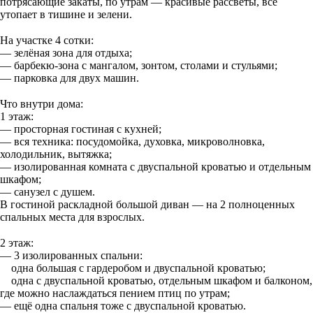
потрясающие закаты, по утрам — красивые рассветы, всё
утопает в тишине и зелени.
⠀
На участке 4 сотки:
— зелёная зона для отдыха;
— барбекю-зона с мангалом, зонтом, столами и стульями;
— парковка для двух машин.
⠀
Что внутри дома:
1 этаж:
— просторная гостиная с кухней;
— вся техника: посудомойка, духовка, микроволновка,
холодильник, вытяжка;
— изолированная комната с двуспальной кроватью и отдельным
шкафом;
— санузел с душем.
В гостиной раскладной большой диван — на 2 полноценных
спальных места для взрослых.
⠀
2 этаж:
— 3 изолированных спальни:
одна большая с гардеробом и двуспальной кроватью;
одна с двуспальной кроватью, отдельным шкафом и балконом,
где можно наслаждаться пением птиц по утрам;
— ещё одна спальня тоже с двуспальной кроватью.