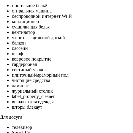
постельное бельё
стиральная машина
беспроводной интернет Wi-Fi
кондиционер
сушилка для белья
вентилятор
утюг с гладильной доской
балкон
бассейн
шкаф
ковровое покрытие
гардеробная
гостиный уголок
плиточный/мраморный пол
чистящие средства
ламинат
журнальный столик
label_property_cleaner
вешалка для одежды
шторы блэкаут
Для досуга
телевизор
Smart TV