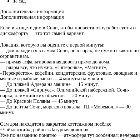
на сад
Дополнительная информация
Дополнительная информация
Если вы ищете дом в Сочи, чтобы провести отпуск без суеты и
дискомфорта — это тот самый вариант.
⠀
Локация, которую вы оцените с первой минуты:
— дом находится в самом Сочи, не в горах, не нужно скакать по
серпантинам.
— прямая асфальтированная дорога прямо до дома.
— рядом всё, что нужно: «Пятёрочка», «Магнит»,
«Перекрёсток», кофейни, кондитерские, фруктовые, овощные и
мясные и рыбные лавки — 4 минуты на машине.
— До пляжей Адлера на машине — 15 минут.
— До пляжей «Сириуса», Олимпийской набережной, Сочи-
парка, олимпийских объектов — 20 минут.
— До Красной Поляны — 45 минут.
— До центра Сочи, морского вокзала, ТЦ «Моремолл» — 30
минут.
⠀
Сам дом находится в закрытом коттеджном посёлке
«Чайковский», район «Лазурная долина».
Уже по названию понятно — атмосфера тут особенная: вечерами