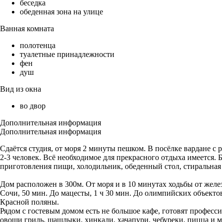
беседка
обеденная зона на улице
Ванная комната
полотенца
туалетные принадлежности
фен
душ
Вид из окна
во двор
Дополнительная информация
Дополнительная информация
Сдаётся студия, от моря 2 минуты пешком. В посёлке вардане с
2-3 человек. Всё необходимое для прекрасного отдыха имеется.
приготовления пищи, холодильник, обеденный стол, стиральная
Дом расположен в 300м. От моря и в 10 минутах ходьбы от желе
Сочи, 50 мин. До мацесты, 1 ч 30 мин. До олимпийских объектов
Красной поляны.
Рядом с гостевым домом есть не большое кафе, готовят професс
овощи гриль, шашлыки, хинкали, хачапури, чебуреки, пицца и м