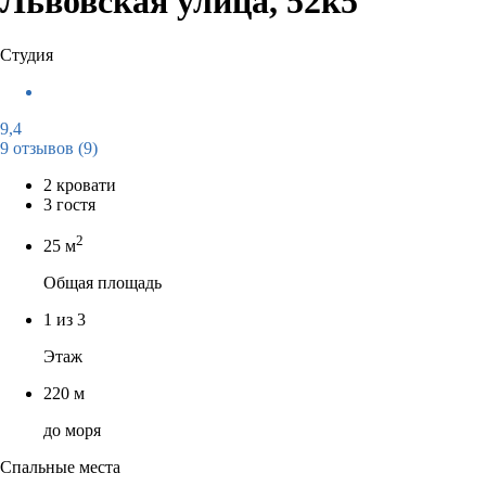
Львовская улица, 52к5
Студия
9,4
9 отзывов
(9)
2 кровати
3 гостя
2
25 м
Общая площадь
1 из 3
Этаж
220 м
до моря
Спальные места