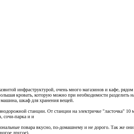
 развитой инфраструктурой, очень много магазинов и кафе, ряд
 Большая кровать, которую можно при необходимости разделить н
 машина, шкаф для хранения вещей.
знодорожной станции. От станции на электричке "ласточка" 10 м
, сочи-парка и и
иональные повара вкусно, по-домашнему и не дорого. Так же он
ногое другое).