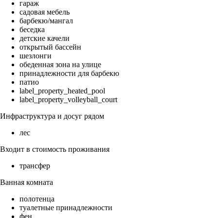
гараж
садовая мебель
барбекю/мангал
беседка
детские качели
открытый бассейн
шезлонги
обеденная зона на улице
принадлежности для барбекю
патио
label_property_heated_pool
label_property_volleyball_court
Инфраструктура и досуг рядом
лес
Входит в стоимость проживания
трансфер
Ванная комната
полотенца
туалетные принадлежности
фен