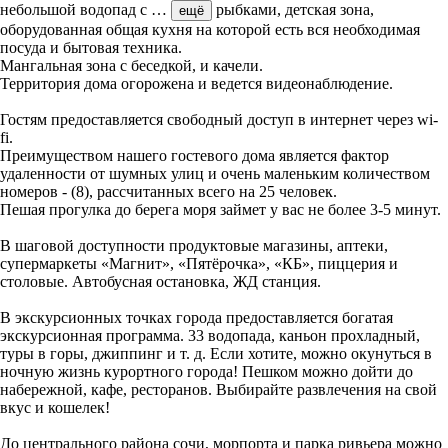
небольшой водопад с
…
рыбками, детская зона,
ещё
оборудованная общая кухня на которой есть вся необходимая
посуда и бытовая техника.
Мангальная зона с беседкой, и качели.
Территория дома огорожена и ведется видеонаблюдение.
Гостям предоставляется свободный доступ в интернет через wi-
fi.
Преимуществом нашего гостевого дома является фактор
удаленности от шумных улиц и очень маленьким количеством
номеров - (8), рассчитанных всего на 25 человек.
Пешая прогулка до берега моря займет у вас не более 3-5 минут.
В шаговой доступности продуктовые магазины, аптеки,
супермаркеты «Магнит», «Пятёрочка», «КБ», пиццерия и
столовые. Автобусная остановка, ЖД станция.
В экскурсионных точках города предоставляется богатая
экскурсионная программа. 33 водопада, каньон прохладный,
туры в горы, джиппинг и т. д. Если хотите, можно окунуться в
ночную жизнь курортного города! Пешком можно дойти до
набережной, кафе, ресторанов. Выбирайте развлечения на свой
вкус и кошелек!
До центрального района сочи, морпорта и парка ривьера можно