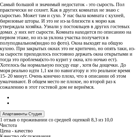
Самый большой и значимый недостаток - это сырость. Пол
практически не сохнет. Как в других комнатах не знаю с
сыростью. Может там и сухо. У нас была комната с кухней,
бирюзовые шторы. И это не из-за близости к морю как
утверждала хозяйка. Узнали у постояльцев в других гостевых
домах ,у них нет сырости. Комната находится по описанию на
первом этаже, но из-за уклона участка получается в
полуподвальном(видно по фото). Окна выходят на общую
кухню. При закрытых окнах это не критично, но опять таки, из-
за сырости приходилось постоянно держать окна открытыми и
тогда это проблема(кто-то курит у окна, кто ночью ест).
Хотелось бы нормальную посуду еще , хотя бы дощечки. До
моря реально идти 1,1 км по навигатору и это реальное время
15- 20 минут. Очень конечно плохо, что в описании об этом
умалчивают. В общем место не плохое, но второй раз к
сожалению в этот гостевой дом не вернёмся.
Апартаменты Студия
1 отзыв
о проживании со средней оценкой
8,3
из
10,0
Чистота
Цена - качество
Качество обслуживания