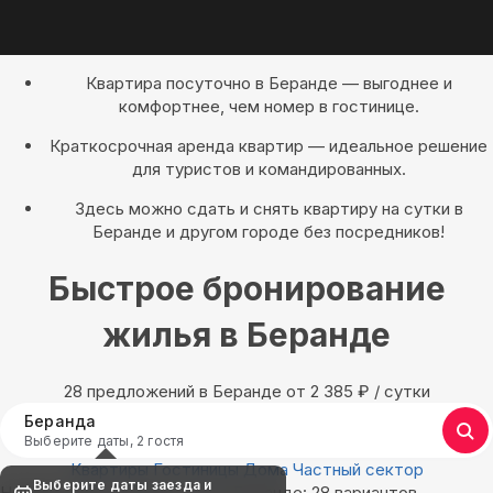
Квартира посуточно в Беранде — выгоднее и
комфортнее, чем номер в гостинице.
Краткосрочная аренда квартир — идеальное решение
для туристов и командированных.
Здесь можно сдать и снять квартиру на сутки в
Беранде и другом городе без посредников!
Быстрое бронирование
жилья в Беранде
28 предложений в Беранде oт 2 385
₽
/ сутки
Беранда
Выберите даты, 2 гостя
Квартиры
Гостиницы
Дома
Частный сектор
Выберите даты заезда и
Найдём, где остановиться в Беранде: 28 вариантов