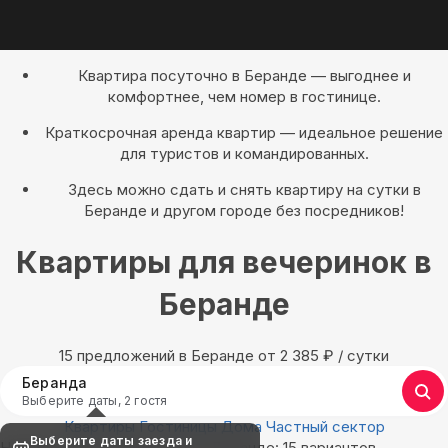
Квартира посуточно в Беранде — выгоднее и
комфортнее, чем номер в гостинице.
Краткосрочная аренда квартир — идеальное решение
для туристов и командированных.
Здесь можно сдать и снять квартиру на сутки в
Беранде и другом городе без посредников!
Квартиры для вечеринок в
Беранде
15 предложений в Беранде oт 2 385
₽
/ сутки
Беранда
Выберите даты, 2 гостя
Квартиры
Гостиницы
Дома
Частный сектор
Выберите даты заезда и
Найдём, где остановиться в Беранде: 15 вариантов