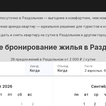
посуточно в Раздольном — выгоднее и комфортнее, чем ном
ная аренда квартир — идеальное решение для туристов и к
дать и снять квартиру на сутки в Раздольном и другом горо
е бронирование жилья в Раз
28 предложений в Раздольном oт 2 000
₽
/ сутки
Заезд
Отъезд
Гости
Когда
Когда
2 взрослых,
б
ример
Санкт-Петербург
Москва
Сочи
Минск
Казань
Дагестан
Кисловодск
Аб
т 2026
Сентяб
Квартиры
Гостиницы
Дома
Частный сектор
т
пт
сб
вс
пн
вт
ср
риантов
1
2
1
2