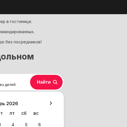
ер в гостинице.
омандированных.
де без посредников!
дольном
Найти
ез детей
хазия
рь 2026
чт
пт
сб
вс
3
4
5
6