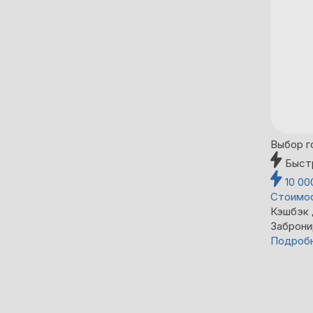
Выбор г
Быст
10 0
Стоимос
Кэшбэк
Заброни
Подроб