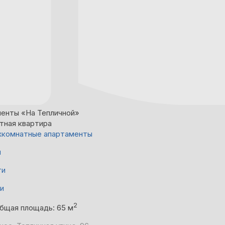
енты «На Тепличной»
тная квартира
хкомнатные апартаменты
й
ти
ни
2
бщая площадь: 65 м