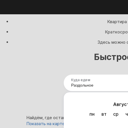
Квартира 
Краткосроч
Здесь можно с
Быстро
Куда едем
Нап
Авгус
пн
вт
ср
ч
Найдём, где остановиться в Раздольном: 28 ва
Показать на карте