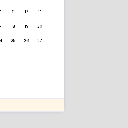
0
11
12
13
7
18
19
20
4
25
26
27
ле оценки проживания.