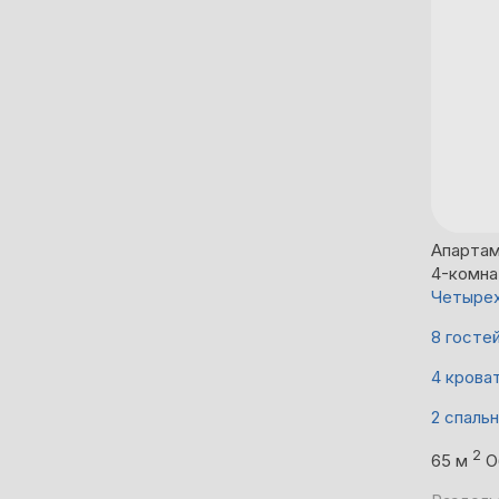
Апартам
4-комна
Четыре
8 госте
4 крова
2 спаль
2
65 м
О