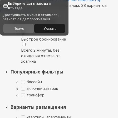
Выберите даты заезда и
Найдём, где остановиться в Раздольном: 38 вариантов
отъезда
Показать на карте
Доступность жилья и стоимость
зависят от дат проживания
Выбирайте лучшее
Позже
Указать
Быстрое бронирование
Всего 2 минуты, без
ожидания ответа от
хозяина
Популярные фильтры
бассейн
включён завтрак
трансфер
Варианты размещения
квартиры, апартаменты