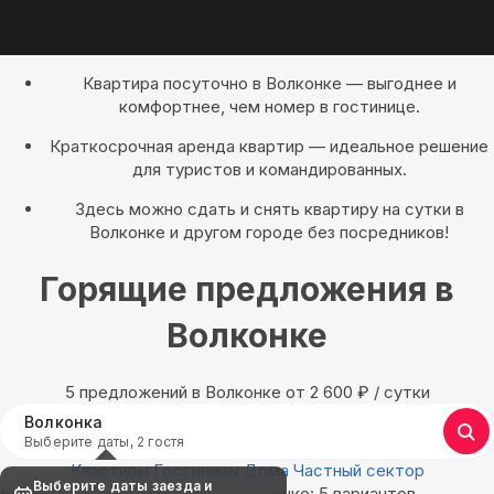
Квартира посуточно в Волконке — выгоднее и
комфортнее, чем номер в гостинице.
Краткосрочная аренда квартир — идеальное решение
для туристов и командированных.
Здесь можно сдать и снять квартиру на сутки в
Волконке и другом городе без посредников!
Горящие предложения в
Волконке
5 предложений в Волконке oт 2 600
₽
/ сутки
Волконка
Выберите даты, 2 гостя
Квартиры
Гостиницы
Дома
Частный сектор
Выберите даты заезда и
Найдём, где остановиться в Волконке: 5 вариантов