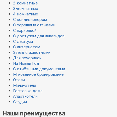
2-комнатные
3-комнатные
4-комнатные
С кондиционером
С хорошими отзывами
С парковкой
С доступом для инвалидов
С джакузи
С интернетом
Заезд с животными
Для вечеринок
На Новый Год
С отчётными документами
Мгновенное бронирование
Отели
Мини-отели
Гостевые дома
Апарт-отели
Студии
Наши преимущества