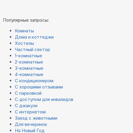
Популярные запросы:
Комнаты
Дома и коттеджи
Хостелы
Частный сектор
1-комнатные
2-комнатные
3-комнатные
4-комнатные
С кондиционером
С хорошими отзывами
С парковкой
С доступом для инвалидов
С джакузи
С интернетом
Заезд с животными
Для вечеринок
На Новый Год