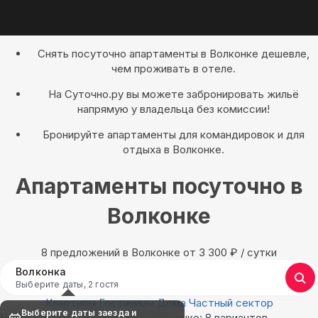
Снять посуточно апартаменты в Волконке дешевле,
чем проживать в отеле.
На Суточно.ру вы можете забронировать жильё
напрямую у владельца без комиссии!
Бронируйте апартаменты для командировок и для
отдыха в Волконке.
Апартаменты посуточно в
Волконке
8 предложений в Волконке oт 3 300
₽
/ сутки
Волконка
Выберите даты, 2 гостя
Квартиры
Гостиницы
Дома
Частный сектор
Выберите даты заезда и
Найдём, где остановиться в Волконке: 8 вариантов