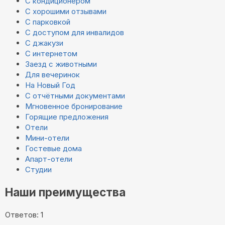
С кондиционером
С хорошими отзывами
С парковкой
С доступом для инвалидов
С джакузи
С интернетом
Заезд с животными
Для вечеринок
На Новый Год
С отчётными документами
Мгновенное бронирование
Горящие предложения
Отели
Мини-отели
Гостевые дома
Апарт-отели
Студии
Наши преимущества
Ответов: 1