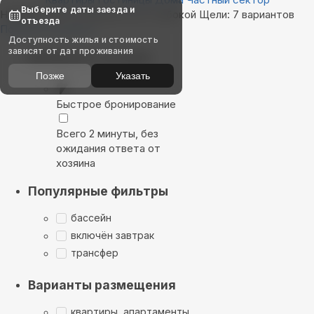
Выберите даты заезда и
Найдём, где остановиться в Глубокой Щели: 7 вариантов
отъезда
Показать на карте
Доступность жилья и стоимость
зависят от дат проживания
Выбирайте лучшее
Позже
Указать
Быстрое бронирование
Всего 2 минуты, без
ожидания ответа от
хозяина
Популярные фильтры
бассейн
включён завтрак
трансфер
Варианты размещения
квартиры, апартаменты