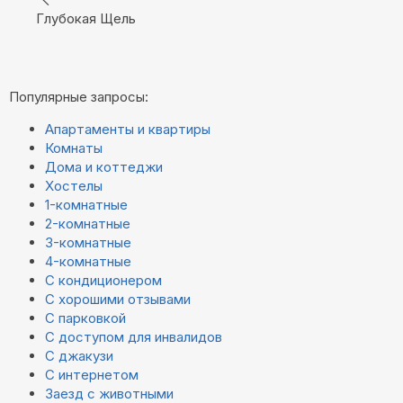
Глубокая Щель
Популярные запросы:
Апартаменты и квартиры
Комнаты
Дома и коттеджи
Хостелы
1-комнатные
2-комнатные
3-комнатные
4-комнатные
С кондиционером
С хорошими отзывами
С парковкой
С доступом для инвалидов
С джакузи
С интернетом
Заезд с животными