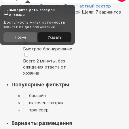
Квартиры
Гостиницы
Дома
Частный сектор
Выберите даты заезда и
Найдём, где остановиться в Глубокой Щели: 7 вариантов
отъезда
Показать на карте
Доступность жилья и стоимость
зависят от дат проживания
Выбирайте лучшее
Позже
Указать
Быстрое бронирование
Всего 2 минуты, без
ожидания ответа от
хозяина
Популярные фильтры
бассейн
включён завтрак
трансфер
Варианты размещения