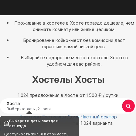
Проживание в хостеле в Хосте гораздо дешевле, чем
снимать комнату или жильё целиком.
Бронирование койко-мест без комиссии даст
гарантию самой низкой цены.
Выбирайте недорогое место в хостеле Хосты в
удобном для вас районе.
Хостелы Хосты
1 024 предложения в Хосте oт 1 500
₽
/ сутки
Хоста
Выберите даты, 2 гостя
Квартиры
Гостиницы
Дома
Частный сектор
Выберите даты заезда и
Найдём, где остановиться в Хосте: 1 024 варианта
отъезда
Показать на карте
Доступность жилья и стоимость