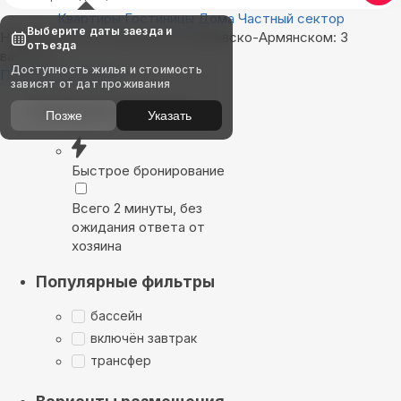
Квартиры
Гостиницы
Дома
Частный сектор
Выберите даты заезда и
Найдём, где остановиться в Краевско-Армянском: 3
отъезда
варианта
Доступность жилья и стоимость
Показать на карте
зависят от дат проживания
Выбирайте лучшее
Позже
Указать
Быстрое бронирование
Всего 2 минуты, без
ожидания ответа от
хозяина
Популярные фильтры
бассейн
включён завтрак
трансфер