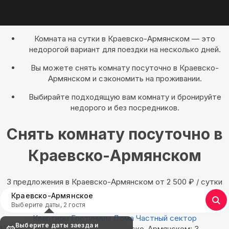
Комната на сутки в Краевско-Армянском — это
недорогой вариант для поездки на несколько дней.
Вы можете снять комнату посуточно в Краевско-
Армянском и сэкономить на проживании.
Выбирайте подходящую вам комнату и бронируйте
недорого и без посредников.
Снять комнату посуточно в
Краевско-Армянском
3 предложения в Краевско-Армянском oт 2 500
₽
/ сутки
Краевско-Армянское
Выберите даты, 2 гостя
Квартиры
Гостиницы
Дома
Частный сектор
Выберите даты заезда и
Найдём, где остановиться в Краевско-Армянском: 3