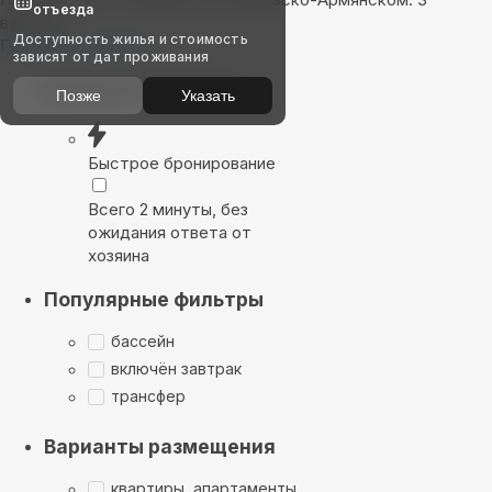
отъезда
варианта
Доступность жилья и стоимость
Показать на карте
зависят от дат проживания
Выбирайте лучшее
Позже
Указать
Быстрое бронирование
Всего 2 минуты, без
ожидания ответа от
хозяина
Популярные фильтры
бассейн
включён завтрак
трансфер
Варианты размещения
квартиры, апартаменты