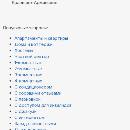
Краевско-Армянское
Популярные запросы:
Апартаменты и квартиры
Дома и коттеджи
Хостелы
Частный сектор
1-комнатные
2-комнатные
3-комнатные
4-комнатные
С кондиционером
С хорошими отзывами
С парковкой
С доступом для инвалидов
С джакузи
С интернетом
Заезд с животными
Для вечеринок