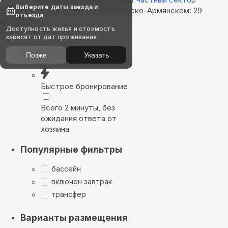
Выберите даты заезда и
Найдём, где остановиться в Краевско-Армянском: 29
отъезда
вариантов
Доступность жилья и стоимость
Показать на карте
зависят от дат проживания
Выбирайте лучшее
Позже
Указать
Быстрое бронирование
Всего 2 минуты, без
ожидания ответа от
хозяина
Популярные фильтры
бассейн
включён завтрак
трансфер
Варианты размещения