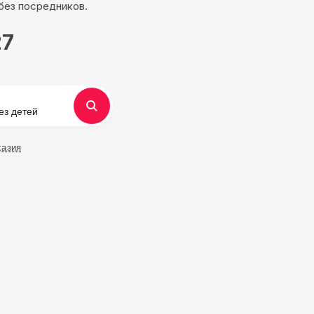
без посредников.
27
ез детей
хазия