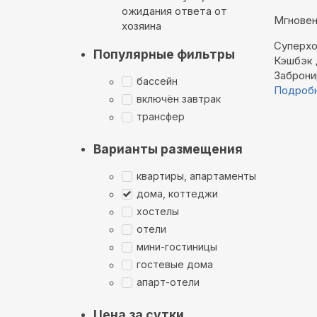
ожидания ответа от
Мгновен
хозяина
Суперхо
Популярные фильтры
Кэшбэк
Заброни
бассейн
Подроб
включён завтрак
трансфер
Варианты размещения
квартиры, апартаменты
дома, коттеджи
хостелы
отели
мини-гостиницы
гостевые дома
апарт-отели
Цена за сутки