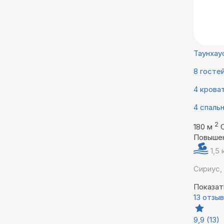
Таунхау
8 госте
4 крова
4 спаль
2
180 м
Повыше
1,5
Сириус,
Показат
13 отзы
9,9
(13)