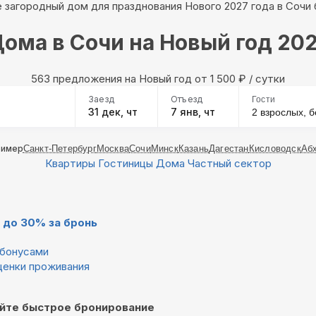
 загородный дом для празднования Нового 2027 года в Сочи 
ома в Сочи на Новый год 20
563 предложения на Новый год oт 1 500
₽
/ сутки
Заезд
Отъезд
Гости
31 дек, чт
7 янв, чт
2 взрослых,
б
ример
Санкт-Петербург
Москва
Сочи
Минск
Казань
Дагестан
Кисловодск
Аб
Квартиры
Гостиницы
Дома
Частный сектор
 до 30% за бронь
бонусами
ценки проживания
йте быстрое бронирование