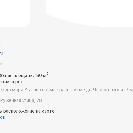
с
й
ти
ни
2
Общая площадь: 180 м
нный спрос
 км до моря
Указано прямое расстояние до Чёрного моря. Ре
 Ружейная улица, 78
ь расположение на карте
вов