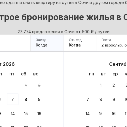
о сдать и снять квартиру на сутки в Сочи и другом городе 
трое бронирование жилья в 
27 774 предложения в Сочи oт 500
₽
/ сутки
Заезд
Отъезд
Гости
Когда
Когда
2 взрослых,
б
ример
Санкт-Петербург
Москва
Сочи
Минск
Казань
Дагестан
Кисловодск
Аб
т 2026
Сентяб
Квартиры
Гостиницы
Дома
Частный сектор
т
пт
сб
вс
пн
вт
ср
нта
1
2
1
2
 до 30% за бронь
6
7
8
9
7
8
9
1
бонусами
ценки проживания
3
14
15
16
14
15
16
1
йте быстрое бронирование