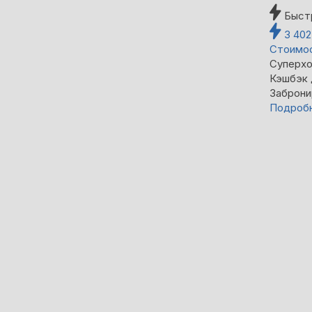
Быст
3 40
Стоимос
Суперхо
Кэшбэк
Заброни
Подроб