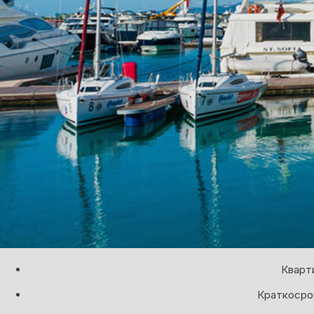
Кварт
Краткосроч