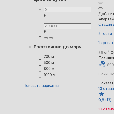
Добавит
₽
Апарта
-
Студия 
₽
2 гостя
1 кроват
Расстояние до моря
2
26 м
О
200 м
Повыше
500 м
800
800 м
Сочи, В
1000 м
Показат
Показать варианты
13 отзы
9,8
(13)
13 отзы