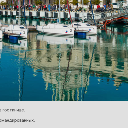
 гостинице.
омандированных.