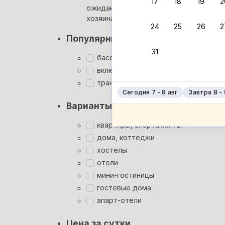
17
18
19
2
ожидания ответа от
Мгновен
хозяина
24
25
26
2
Суперхо
Популярные фильтры
Кэшбэк
31
Заброни
бассейн
Подроб
включён завтрак
трансфер
Сегодня 7 - 8 авг
Завтра 8 - 
Варианты размещения
квартиры, апартаменты
дома, коттеджи
хостелы
отели
мини-гостиницы
гостевые дома
апарт-отели
Цена за сутки