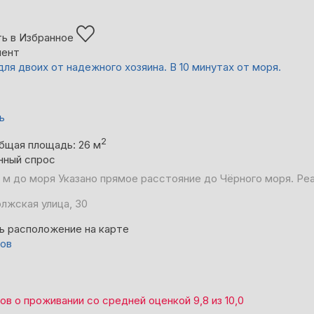
ь в Избранное
мент
для двоих от надежного хозяина. В 10 минутах от моря.
ь
2
бщая площадь: 26 м
нный спрос
 м до моря
Указано прямое расстояние до Чёрного моря. Ре
олжская улица, 30
ь расположение на карте
вов
вов
о проживании со средней оценкой
9,8
из
10,0