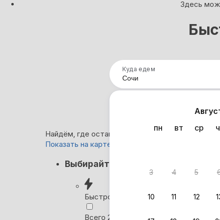
Здесь можн
Быс
Куда едем
Нап
Авгус
пн
вт
ср
ч
Найдём, где остановиться в Сочи: 27 774 вариа
Показать на карте
Кэшбэк
Выбирайте лучшее
3
4
5
Вернём 
после о
Быстрое бронирование
10
11
12
1
Выбира
Всего 2 минуты, без