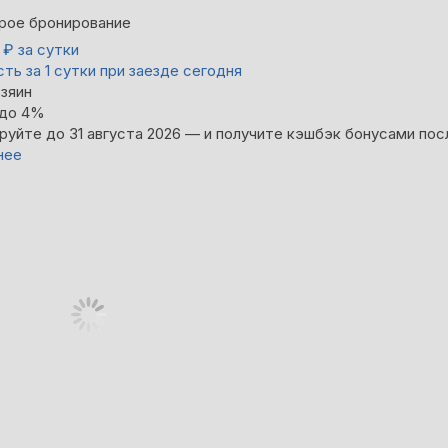
рое бронирование
2
₽
за сутки
ть за 1 сутки при заезде сегодня
зяин
 до 4%
руйте до 31 августа 2026 — и получите кэшбэк бонусами пос
нее