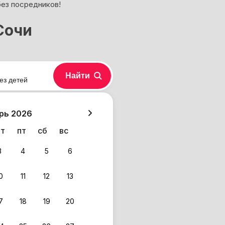
без посредников!
Сочи
Найти
ез детей
хазия
рь 2026
чт
пт
сб
вс
3
4
5
6
0
11
12
13
7
18
19
20