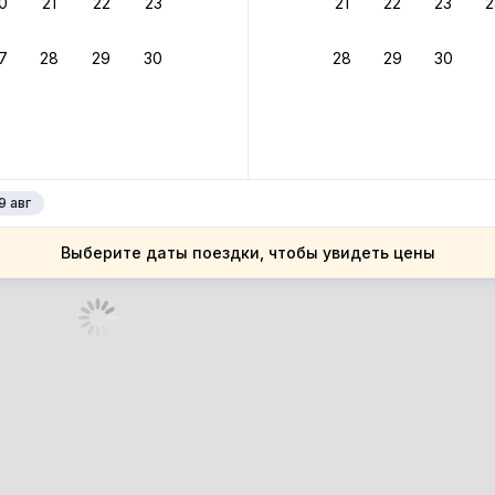
0
21
22
23
21
22
23
2
ное подтверждение брони без ожидания ответа от хозяина
7
28
29
30
28
29
30
зяин
 до 4%
руйте до 31 августа 2026 — и получите кэшбэк бонусами пос
нее
9 авг
Выберите даты поездки, чтобы увидеть цены