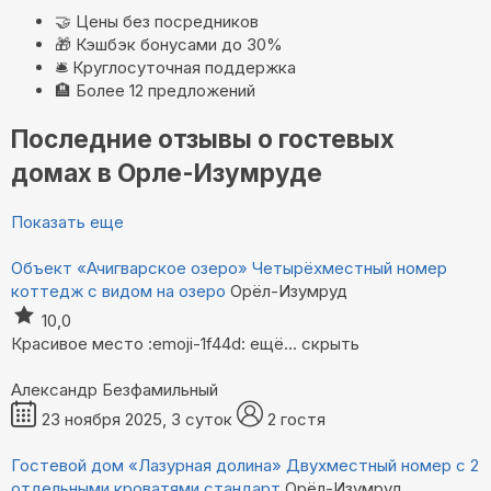
🤝
Цены без посредников
🎁
Кэшбэк бонусами до 30%
🛎️
Круглосуточная поддержка
🏨
Более 12 предложений
Последние отзывы о гостевых
домах в Орле-Изумруде
Показать еще
Объект «Ачигварское озеро»
Четырёхместный номер
коттедж с видом на озеро
Орёл-Изумруд
10,0
Красивое место :emoji-1f44d:
ещё...
скрыть
Александр Безфамильный
23 ноября 2025, 3 суток
2 гостя
Гостевой дом «Лазурная долина»
Двухместный номер с 2
отдельными кроватями стандарт
Орёл-Изумруд