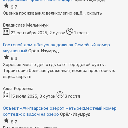
9,7
Оценка проживания: великолепно
ещё...
скрыть
Владислав Мельничук
22 сентября 2025, 2 суток
1 гость
Гостевой дом «Лазурная долина»
Семейный номер
улучшенный
Орёл-Изумруд
9,3
Хорошие место для отдыха от городской суеты.
Территория большая ухоженная, номера просторные.
ещё...
скрыть
Алла Королева
15 июля 2025, 3 суток
3 гостя
Объект «Ачигварское озеро»
Четырёхместный номер
коттедж с видом на озеро
Орёл-Изумруд
8,7
Вид и место
ещё...
скрыть