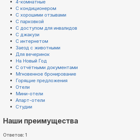
4-комнатные
С кондиционером
С хорошими отзывами
С парковкой
С доступом для инвалидов
С джакузи
С интернетом
Заезд с животными
Для вечеринок
На Новый Год
С отчётными документами
Мгновенное бронирование
Горящие предложения
Отели
Мини-отели
Апарт-отели
Студии
Наши преимущества
Ответов: 1