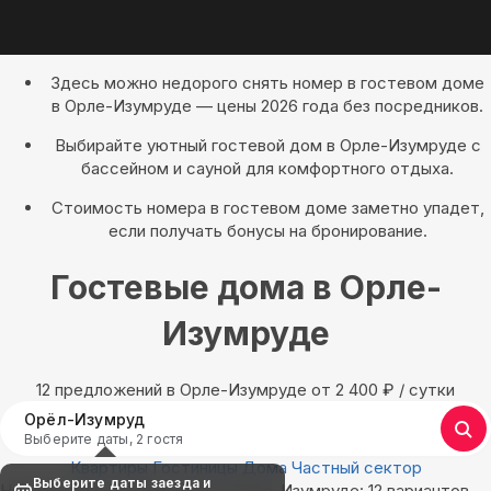
Здесь можно недорого снять номер в гостевом доме
в Орле-Изумруде — цены 2026 года без посредников.
Выбирайте уютный гостевой дом в Орле-Изумруде с
бассейном и сауной для комфортного отдыха.
Стоимость номера в гостевом доме заметно упадет,
если получать бонусы на бронирование.
Гостевые дома в Орле-
Изумруде
12 предложений в Орле-Изумруде oт 2 400
₽
/ сутки
Орёл-Изумруд
Выберите даты, 2 гостя
Квартиры
Гостиницы
Дома
Частный сектор
Выберите даты заезда и
Найдём, где остановиться в Орле-Изумруде: 12 вариантов