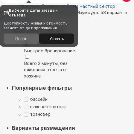
Квартиры
Гостиницы
Дома
Частный сектор
Выберите даты заезда и
Найдём, где остановиться в Орле-Изумруде: 53 варианта
отъезда
Показать на карте
Доступность жилья и стоимость
зависят от дат проживания
Выбирайте лучшее
Позже
Указать
Быстрое бронирование
Всего 2 минуты, без
ожидания ответа от
хозяина
Популярные фильтры
бассейн
включён завтрак
трансфер
Варианты размещения