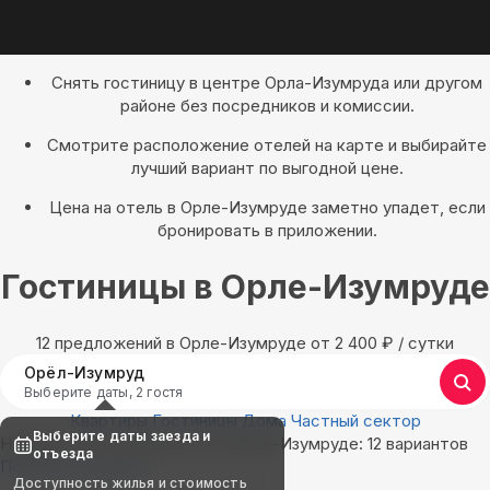
Снять гостиницу в центре Орла-Изумруда или другом
районе без посредников и комиссии.
Смотрите расположение отелей на карте и выбирайте
лучший вариант по выгодной цене.
Цена на отель в Орле-Изумруде заметно упадет, если
бронировать в приложении.
Гостиницы в Орле-Изумруде
12 предложений в Орле-Изумруде oт 2 400
₽
/ сутки
Орёл-Изумруд
Выберите даты, 2 гостя
Квартиры
Гостиницы
Дома
Частный сектор
Выберите даты заезда и
Найдём, где остановиться в Орле-Изумруде: 12 вариантов
отъезда
Показать на карте
Доступность жилья и стоимость