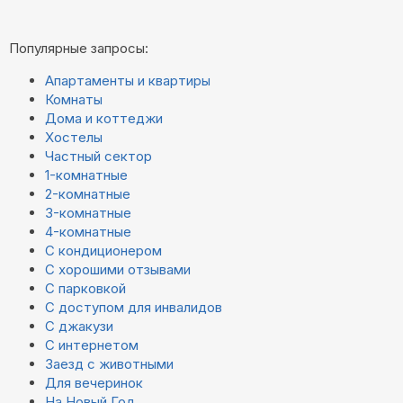
Популярные запросы:
Апартаменты и квартиры
Комнаты
Дома и коттеджи
Хостелы
Частный сектор
1-комнатные
2-комнатные
3-комнатные
4-комнатные
С кондиционером
С хорошими отзывами
С парковкой
С доступом для инвалидов
С джакузи
С интернетом
Заезд с животными
Для вечеринок
На Новый Год