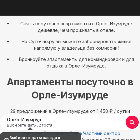
Снять посуточно апартаменты в Орле-Изумруде
дешевле, чем проживать в отеле.
На Суточно.ру вы можете забронировать жильё
напрямую у владельца без комиссии!
Бронируйте апартаменты для командировок и для
отдыха в Орле-Изумруде.
Апартаменты посуточно в
Орле-Изумруде
29 предложений в Орле-Изумруде oт 1 450
₽
/ сутки
Орёл-Изумруд
Выберите даты, 2 гостя
Квартиры
Гостиницы
Дома
Частный сектор
Выберите даты заезда и
Найдём, где остановиться в Орле-Изумруде: 29 вариантов